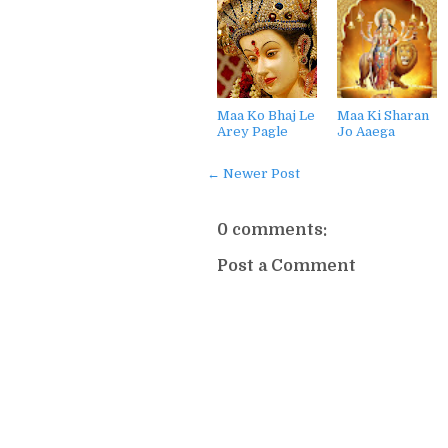
Maa Ko Bhaj Le
Maa Ki Sharan
Arey Pagle
Jo Aaega
← Newer Post
0 comments:
Post a Comment