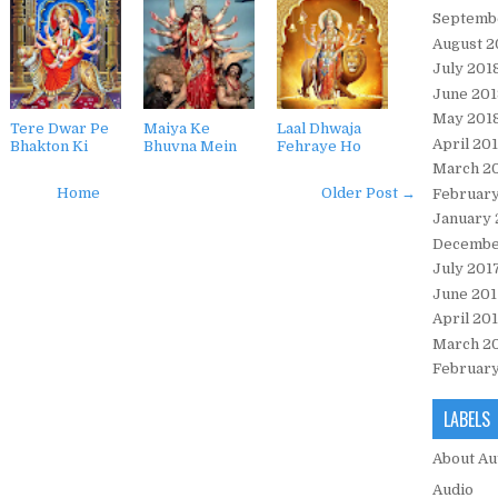
Septemb
August 2
July 201
June 201
May 201
Tere Dwar Pe
Maiya Ke
Laal Dhwaja
April 20
Bhakton Ki
Bhuvna Mein
Fehraye Ho
March 2
Home
Older Post →
February
January 
Decembe
July 201
June 201
April 20
March 2
February
LABELS
About Au
Audio