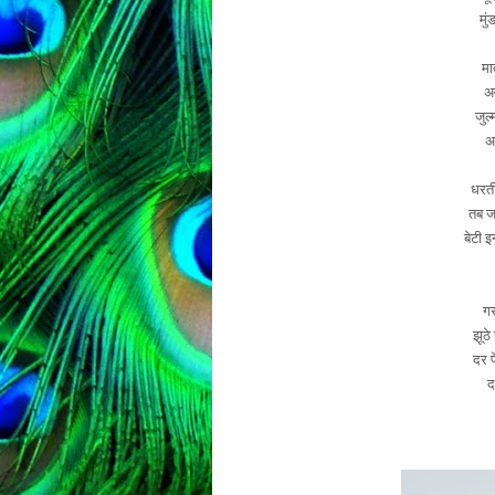
मुं
मा
अव
जुल
अप
धरती
तब जा
बेटी इ
गर
झूठे
दर प
द