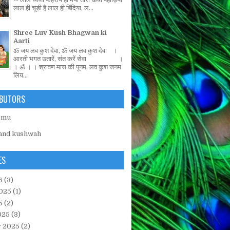
लाल ही चूड़ी है लाल ही बिंदिया, ल...
Shree Luv Kush Bhagwan ki
Aarti
ॐ जय लव कुश देवा, ॐ जय लव कुश देवा ।
आरती भगत उतारें, संत करें सेवा ।
। ॐ । । श्रावण मास की पूनम, लव कुश जनम
लिय...
BUTORS
emu
and kushwah
ES
6
(3)
025
(1)
5
(2)
025
(3)
y 2025
(2)