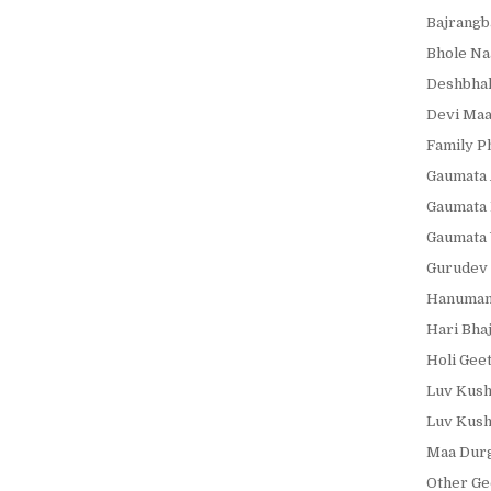
Bajrangb
Bhole Na
Deshbhak
Devi Maa
Family P
Gaumata 
Gaumata 
Gaumata 
Gurudev 
Hanumanj
Hari Bha
Holi Gee
Luv Kush
Luv Kush
Maa Durg
Other Ge