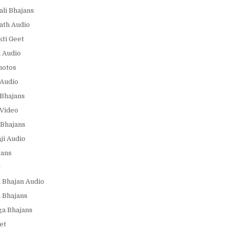
ali Bhajans
ath Audio
ti Geet
 Audio
hotos
Audio
Bhajans
Video
Bhajans
i Audio
jans
t
 Bhajan Audio
 Bhajans
a Bhajans
et