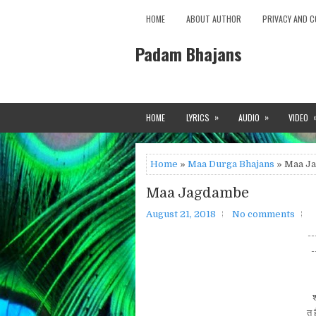
HOME
ABOUT AUTHOR
PRIVACY AND C
Padam Bhajans
»
»
HOME
LYRICS
AUDIO
VIDEO
Home
»
Maa Durga Bhajans
» Maa J
Maa Jagdambe
August 21, 2018
No comments
--
-
श
तू