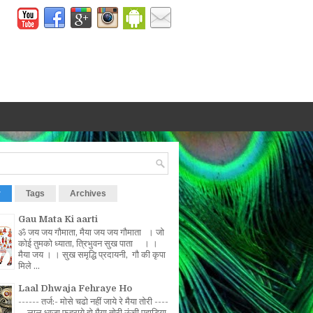
r
Tags
Archives
Gau Mata Ki aarti
ॐ जय जय गौमाता, मैया जय जय गौमाता । जो
कोई तुमको ध्याता, त्रिभुवन सुख पाता । ।
मैया जय । । सुख समृद्धि प्रदायनी, गौ की कृपा
मिले ...
Laal Dhwaja Fehraye Ho
------ तर्ज:- मोसे चढो नहीं जाये रे मैया तोरी ----
-- लाल ध्वजा फहराये हो मैया तोरी ऊंची पहाड़िया