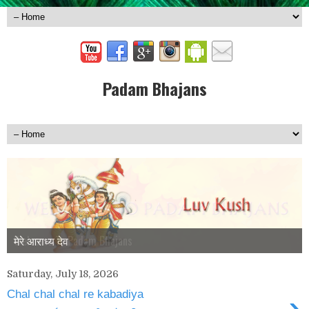
Padam Bhajans
Welcome To Padam Bhajans
मेरे आराध्य देव
Saturday, July 18, 2026
›
Chal chal chal re kabadiya