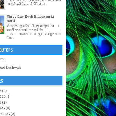
लाल ही चूड़ी है लाल ही बिंदिया, ल...
Shree Luv Kush Bhagwan ki
Aarti
ॐ जय लव कुश देवा, ॐ जय लव कुश देवा ।
आरती भगत उतारें, संत करें सेवा ।
। ॐ । । श्रावण मास की पूनम, लव कुश जनम
लिय...
BUTORS
emu
and kushwah
ES
6
(3)
025
(1)
5
(2)
025
(3)
y 2025
(2)