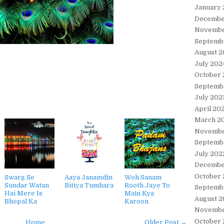
January
Decembe
Novembe
Septemb
August 2
July 202
October
Septemb
July 202
April 20
March 2
Novembe
Septemb
July 202
Decembe
October 
Swarg Se
Aaya Janamdin
Woh Sanam
Sundar Watan
Bitiya Tumhara
Rooth Jaye To
Septemb
Hai Mere Is
Main Kya
August 2
Bhopal Ka
Karoon
Novembe
October 
Home
Older Post →