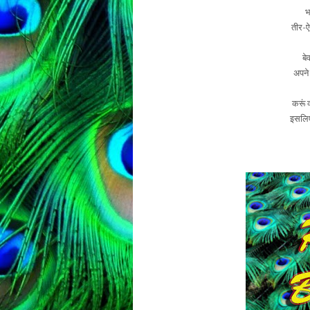
भ
तीर-ऐ
बे
अपने 
करूं 
इसलिए