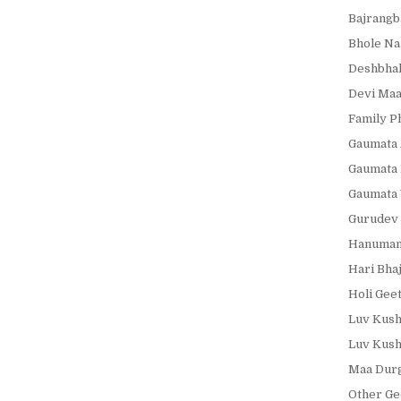
Bajrangb
Bhole Na
Deshbhak
Devi Maa
Family P
Gaumata 
Gaumata 
Gaumata 
Gurudev 
Hanumanj
Hari Bha
Holi Gee
Luv Kush
Luv Kush
Maa Durg
Other Ge