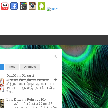
r
Tags
Archives
Gau Mata Ki aarti
ॐ जय जय गौमाता, मैया जय जय गौमाता । जो
कोई तुमको ध्याता, त्रिभुवन सुख पाता । ।
मैया जय । । सुख समृद्धि प्रदायनी, गौ की कृपा
मिले ...
Laal Dhwaja Fehraye Ho
------ तर्ज:- मोसे चढो नहीं जाये रे मैया तोरी ----
-- लाल ध्वजा फहराये हो मैया तोरी ऊंची पहाड़िया