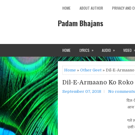
HOME
ABOUT AUTHOR
PRIVACY AND C
Padam Bhajans
»
»
HOME
LYRICS
AUDIO
VIDEO
Home
»
Other Geet
» Dil-E-Armaano
Dil-E-Armaano Ko Roko
September 07, 2018
No comments
दिल-ऐ
आज बि
गले ल
उसी क