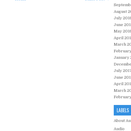
Septemb
August 2
July 201
June 201
May 201
April 20
March 2
February
January 
Decembe
July 201
June 201
April 20
March 2
February
LABELS
About Au
Audio