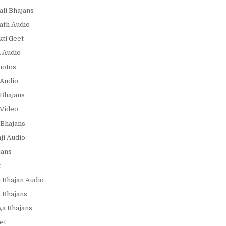
ali Bhajans
ath Audio
ti Geet
 Audio
hotos
Audio
Bhajans
Video
Bhajans
i Audio
jans
t
 Bhajan Audio
 Bhajans
a Bhajans
et