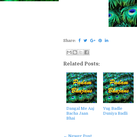
Share:
Related Posts:
Dangal Me Aaj
Yug Badle
Bacha Jaan
Duniya Badli
Bhai
← Newer Post