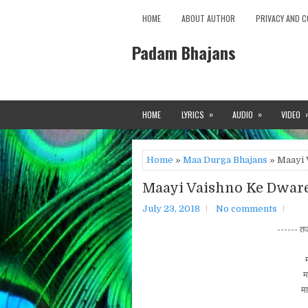
HOME
ABOUT AUTHOR
PRIVACY AND C
Padam Bhajans
»
»
HOME
LYRICS
AUDIO
VIDEO
Home
»
Maa Durga Bhajans
» Maayi 
Maayi Vaishno Ke Dwar
July 23, 2018
No comments
------ तर्
म
म
मा