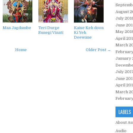
Septemb
August 2
July 201
June 201
Maa Jagdambe
Teri Durge
Kaise Keh doon
May 201
Sunegi Vinati
Ki Yeh
Deewane
April 20
March 2
Home
Older Post →
February
January 
Decembe
July 201
June 201
April 20
March 2
February
LABELS
About Au
Audio