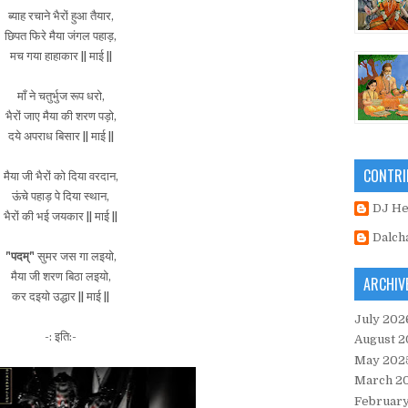
ब्याह रचाने भैरों हुआ तैयार,
छिपत फिरे मैया जंगल पहाड़,
मच गया हाहाकार || माई ||
माँ ने चतुर्भुज रूप धरो,
भैरों जाए मैया की शरण पड़ो,
दये अपराध बिसार || माई ||
CONTRI
मैया जी भैरों को दिया वरदान,
ऊंचे पहाड़ पे दिया स्थान,
DJ H
भैरों की भई जयकार || माई ||
Dalch
"पदम्"
सुमर जस गा लइयो,
मैया जी शरण बिठा लइयो,
ARCHIV
कर दइयो उद्धार || माई ||
July 202
-: इति:-
August 2
May 202
March 2
Februar