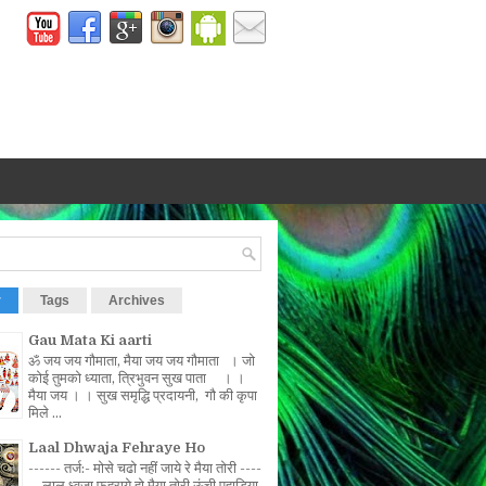
r
Tags
Archives
Gau Mata Ki aarti
ॐ जय जय गौमाता, मैया जय जय गौमाता । जो
कोई तुमको ध्याता, त्रिभुवन सुख पाता । ।
मैया जय । । सुख समृद्धि प्रदायनी, गौ की कृपा
मिले ...
Laal Dhwaja Fehraye Ho
------ तर्ज:- मोसे चढो नहीं जाये रे मैया तोरी ----
-- लाल ध्वजा फहराये हो मैया तोरी ऊंची पहाड़िया