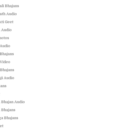
ali Bhajans
ath Audio
ti Geet
 Audio
hotos
Audio
Bhajans
Video
Bhajans
i Audio
jans
t
 Bhajan Audio
 Bhajans
a Bhajans
et