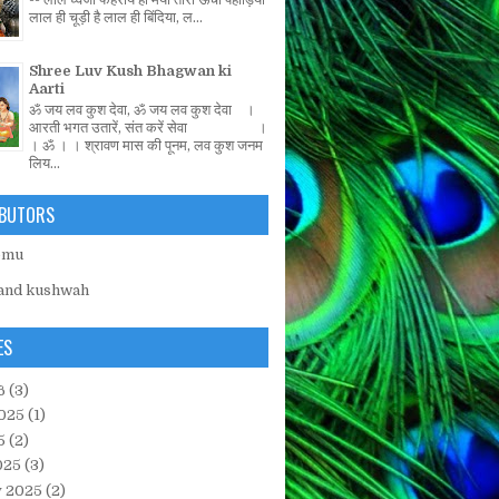
लाल ही चूड़ी है लाल ही बिंदिया, ल...
Shree Luv Kush Bhagwan ki
Aarti
ॐ जय लव कुश देवा, ॐ जय लव कुश देवा ।
आरती भगत उतारें, संत करें सेवा ।
। ॐ । । श्रावण मास की पूनम, लव कुश जनम
लिय...
BUTORS
emu
and kushwah
ES
6
(3)
025
(1)
5
(2)
025
(3)
y 2025
(2)