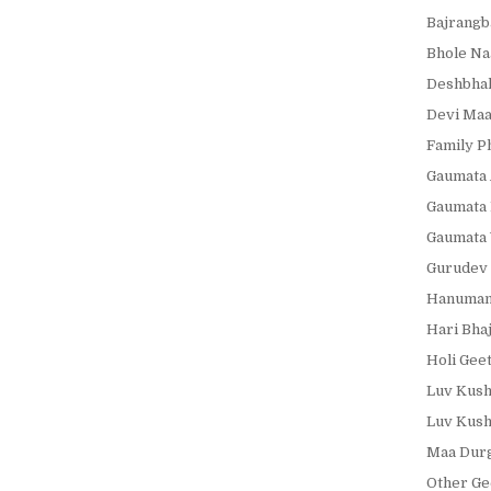
Bajrangb
Bhole Na
Deshbhak
Devi Maa
Family P
Gaumata 
Gaumata 
Gaumata 
Gurudev 
Hanumanj
Hari Bha
Holi Gee
Luv Kush
Luv Kush
Maa Durg
Other Ge