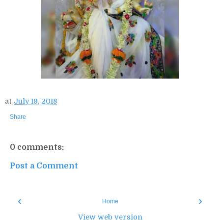
at
July 19, 2018
Share
0 comments:
Post a Comment
‹
›
Home
View web version