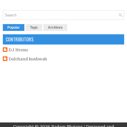
Popular
Tags
Archives
CONTRIBUTORS
DJ Hemu
Dalchand kushwah
Copyright ©
2026
Padam Bhajans
| Designed and