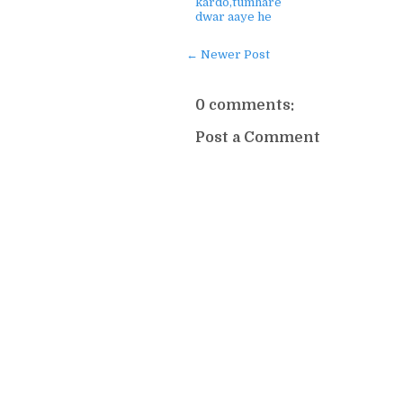
kardo,tumhare
dwar aaye he
← Newer Post
0 comments:
Post a Comment