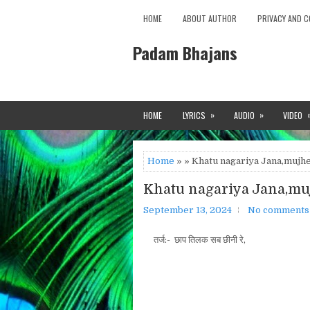
HOME
ABOUT AUTHOR
PRIVACY AND C
Padam Bhajans
»
»
HOME
LYRICS
AUDIO
VIDEO
Home
» » Khatu nagariya Jana,mujh
Khatu nagariya Jana,mu
September 13, 2024
No comments
तर्ज:- छाप तिलक सब छीनी रे,