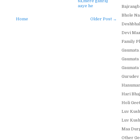
sa,mere ganraj
aaye he
Bajrangb
Bhole Na
Home
Older Post →
Deshbhak
Devi Maa
Family P
Gaumata 
Gaumata 
Gaumata 
Gurudev 
Hanumanj
Hari Bha
Holi Gee
Luv Kush
Luv Kush
Maa Durg
Other Ge