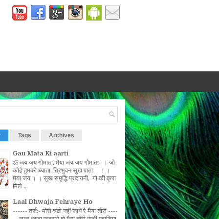
r
Tags
Archives
Gau Mata Ki aarti
ॐ जय जय गौमाता, मैया जय जय गौमाता । जो
कोई तुमको ध्याता, त्रिभुवन सुख पाता । ।
मैया जय । । सुख समृद्धि प्रदायनी, गौ की कृपा
मिले ...
Laal Dhwaja Fehraye Ho
------ तर्ज:- मोसे चढो नहीं जाये रे मैया तोरी ----
-- लाल ध्वजा फहराये हो मैया तोरी ऊंची पहाड़िया