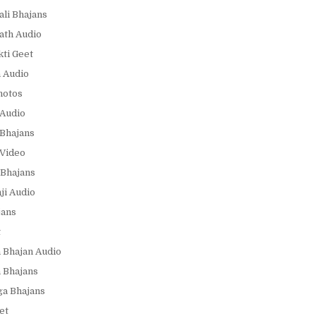
ali Bhajans
ath Audio
ti Geet
 Audio
hotos
Audio
Bhajans
Video
Bhajans
i Audio
jans
t
 Bhajan Audio
 Bhajans
a Bhajans
et