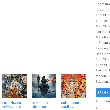
Septemb
August 2
July 201
June 201
May 201
April 20
March 2
February
January 
Decembe
July 201
June 201
April 20
March 2
February
LABELS
About Au
Laal Dhwaja
Bam Bhola
Sajado man ko
Fehraye Ho
Bhandaari
madhuvan
Audio