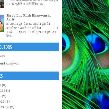
लाल ही चूड़ी है लाल ही बिंदिया, ल...
Shree Luv Kush Bhagwan ki
Aarti
ॐ जय लव कुश देवा, ॐ जय लव कुश देवा ।
आरती भगत उतारें, संत करें सेवा ।
। ॐ । । श्रावण मास की पूनम, लव कुश जनम
लिय...
BUTORS
emu
and kushwah
ES
6
(3)
025
(1)
5
(2)
025
(3)
y 2025
(2)