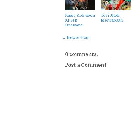
Kaise Keh doon
Teri Jholi
Ki Yeh
Mehrabaali
Deewane
← Newer Post
0 comments:
Post a Comment