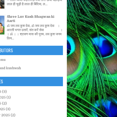
लाल ही चूड़ी है लाल ही बिंदिया, ल...
Shree Luv Kush Bhagwan ki
Aarti
ॐ जय लव कुश देवा, ॐ जय लव कुश देवा ।
आरती भगत उतारें, संत करें सेवा ।
। ॐ । । श्रावण मास की पूनम, लव कुश जनम
लिय...
BUTORS
emu
and kushwah
ES
6
(3)
025
(1)
5
(2)
025
(3)
y 2025
(2)