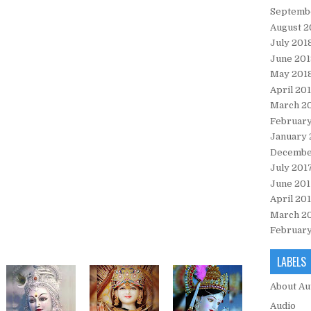
Septemb
August 2
July 201
June 201
May 201
April 20
March 2
February
January 
Decembe
July 201
June 201
April 20
March 2
February
LABELS
About Au
Audio