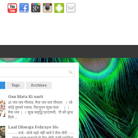
r
Tags
Archives
Gau Mata Ki aarti
ॐ जय जय गौमाता, मैया जय जय गौमाता । जो
कोई तुमको ध्याता, त्रिभुवन सुख पाता । ।
मैया जय । । सुख समृद्धि प्रदायनी, गौ की कृपा
मिले ...
Laal Dhwaja Fehraye Ho
------ तर्ज:- मोसे चढो नहीं जाये रे मैया तोरी ----
-- लाल ध्वजा फहराये हो मैया तोरी ऊंची पहाड़िया