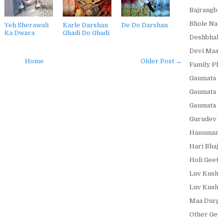
Bajrangb
Bhole Na
Yeh Sherawali
Karle Darshan
De Do Darshan
Ka Dwara
Ghadi Do Ghadi
Deshbhak
Devi Maa
Home
Older Post →
Family P
Gaumata 
Gaumata 
Gaumata 
Gurudev 
Hanumanj
Hari Bha
Holi Gee
Luv Kush
Luv Kush
Maa Durg
Other Ge