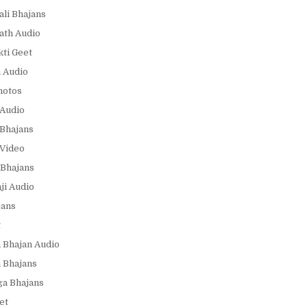
ali Bhajans
ath Audio
ti Geet
 Audio
hotos
Audio
Bhajans
Video
Bhajans
i Audio
jans
t
 Bhajan Audio
 Bhajans
a Bhajans
et