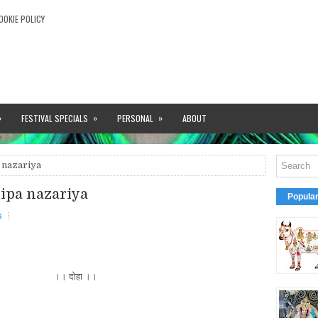
OOKIE POLICY
»
»
»
FESTIVAL SPECIALS
PERSONAL
ABOUT
a nazariya
ripa nazariya
Popula
s
रिया........ ।।
दोहा ।।